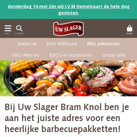
donderdag 14 mei zijn wij I.V.M Hemelvaart de hele dag
gesloten
MAND
MENU
ZOEKEN
Barbecue
BBQ Grillfanaat
BBQ pakketten
BBQ vlees los
BBQ's en accessoires
Grizzly Grills
Bij Uw Slager Bram Knol ben je
aan het juiste adres voor een
heerlijke barbecuepakketten!