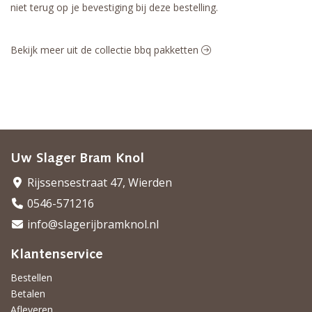
niet terug op je bevestiging bij deze bestelling.
Bekijk meer uit de collectie bbq pakketten
Uw Slager Bram Knol
Rijssensestraat 47, Wierden
0546-571216
info@slagerijbramknol.nl
Klantenservice
Bestellen
Betalen
Afleveren