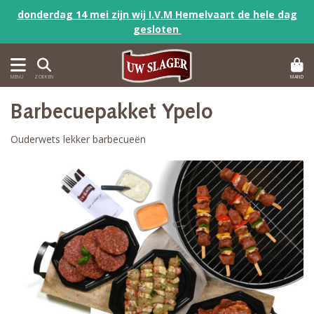
donderdag 14 mei zijn wij I.V.M Hemelvaart de hele dag
gesloten
MAND
MENU
ZOEKEN
Barbecuepakket Ypelo
Ouderwets lekker barbecueën