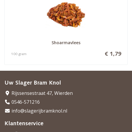
Shoarmavlees
€ 1,79
100 gram
Uw Slager Bram Knol
Rijssensestraat 47, Wierden
0546-571216
info@slagerijbramknol.nl
Klantenservice