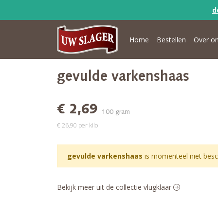
d
Home
Bestellen
Over o
gevulde varkenshaas
€ 2,69
100 gram
€ 26,90 per kilo
gevulde varkenshaas
is momenteel niet besc
Bekijk meer uit de collectie vlugklaar