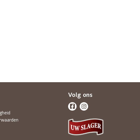
Volg ons
igheid
rwaarden