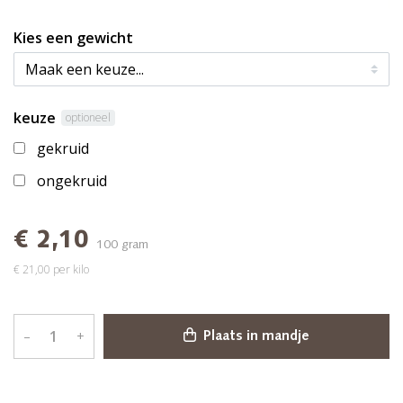
Kies een gewicht
keuze
optioneel
gekruid
ongekruid
€ 2,10
100 gram
€ 21,00 per kilo
–
+
Plaats in mandje