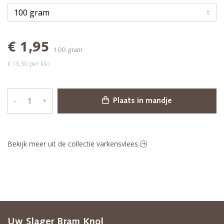
€ 1,95
100 gram
€ 19,50 per kilo
–
+
Plaats in mandje
Bekijk meer uit de collectie varkensvlees
Uw Slager Bram Knol