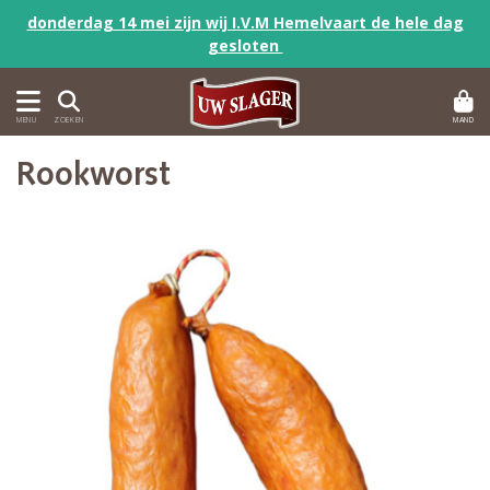
donderdag 14 mei zijn wij I.V.M Hemelvaart de hele dag
gesloten
MAND
MENU
ZOEKEN
Rookworst