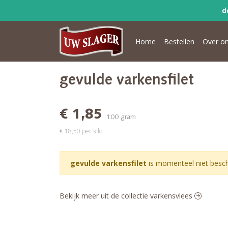
d
Home
Bestellen
Over o
gevulde varkensfilet
€ 1,85
100 gram
€ 18,50 per kilo
gevulde varkensfilet
is momenteel niet besch
Bekijk meer uit de collectie varkensvlees