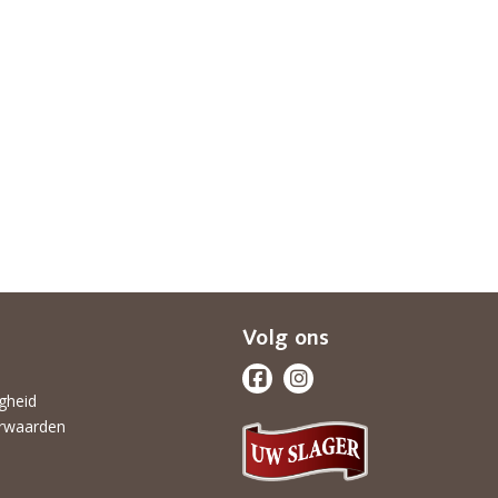
Volg ons
igheid
rwaarden