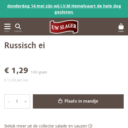
donderdag 14 mei zijn wij I.V.M Hemelvaart de hele dag
gesloten
MAND
MENU
ZOEKEN
Russisch ei
€ 1,29
100 gram
€ 12,90 per kilo
–
+
Plaats in mandje
Bekijk meer uit de collectie salade en sauzen