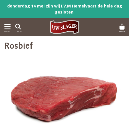
donderdag 14 mei zijn wij I.V.M Hemelvaart de hele dag
gesloten
MAND
MENU
ZOEKEN
Rosbief