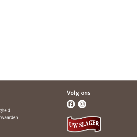
Volg ons
igheid
rwaarden