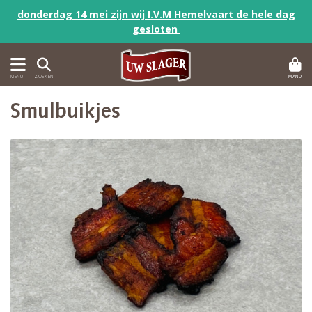
donderdag 14 mei zijn wij I.V.M Hemelvaart de hele dag
gesloten
MAND
MENU
ZOEKEN
Smulbuikjes